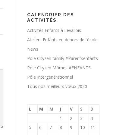
CALENDRIER DES
ACTIVITÉS
Activités Enfants à Levallois
Ateliers Enfants en dehors de l’école
News
Pole Cityzen family #Parentsenfants
Pole Cityzen Mômes #ENFANTS
Pôle Intergénérationnel
Tous nos meilleurs vœux 2020
L
M
M
J
V
S
D
1
2
3
4
5
6
7
8
9
10
11