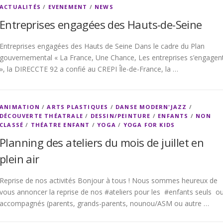
ACTUALITÉS
/
EVENEMENT
/
NEWS
Entreprises engagées des Hauts-de-Seine
Entreprises engagées des Hauts de Seine Dans le cadre du Plan
gouvernemental « La France, Une Chance, Les entreprises s’engagen
», la DIRECCTE 92 a confié au CREPI Île-de-France, la …
ANIMATION
/
ARTS PLASTIQUES
/
DANSE MODERN'JAZZ
/
DÉCOUVERTE THÉATRALE
/
DESSIN/PEINTURE
/
ENFANTS
/
NON
CLASSÉ
/
THÉATRE ENFANT
/
YOGA
/
YOGA FOR KIDS
Planning des ateliers du mois de juillet en
plein air
Reprise de nos activités Bonjour à tous ! Nous sommes heureux de
vous annoncer la reprise de nos #ateliers pour les #enfants seuls o
accompagnés (parents, grands-parents, nounou/ASM ou autre …