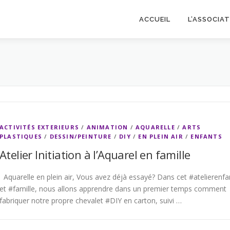
ACCUEIL
L’ASSOCIA
ACTIVITÉS EXTERIEURS
/
ANIMATION
/
AQUARELLE
/
ARTS
PLASTIQUES
/
DESSIN/PEINTURE
/
DIY
/
EN PLEIN AIR
/
ENFANTS
Atelier Initiation à l’Aquarel en famille
Aquarelle en plein air, Vous avez déjà essayé? Dans cet #atelierenfa
et #famille, nous allons apprendre dans un premier temps comment
fabriquer notre propre chevalet #DIY en carton, suivi …