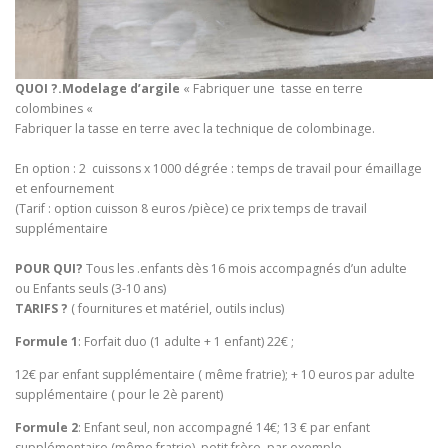
QUOI ?.Modelage d’argile
« Fabriquer une tasse en terre
colombines «
Fabriquer la tasse en terre avec la technique de colombinage.
En option : 2 cuissons x 1000 dégrée : temps de travail pour émaillage
et enfournement
(Tarif : option cuisson 8 euros /pièce) ce prix temps de travail
supplémentaire
POUR QUI?
Tous les .enfants dès 16 mois accompagnés d’un adulte
ou Enfants seuls (3-10 ans)
TARIFS ?
( fournitures et matériel, outils inclus)
Formule 1
: Forfait duo (1 adulte + 1 enfant) 22€ ;
12€ par enfant supplémentaire ( même fratrie); + 10 euros par adulte
supplémentaire ( pour le 2è parent)
Formule 2
: Enfant seul, non accompagné 14€; 13 € par enfant
supplémentaire (même fratrie) petit frère, par exemple