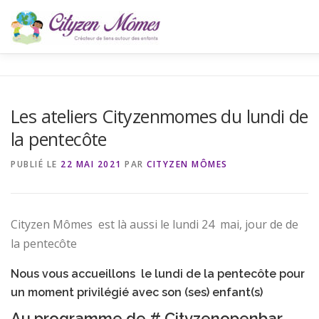
Aller
au
contenu
ACCUEIL
L’ASSOCIATION
ACTUALITÉS
CONTA
Les ateliers Cityzenmomes du lundi de
la pentecôte
BLOG
PUBLIÉ LE
22 MAI 2021
PAR
CITYZEN MÔMES
Cityzen Mômes est là aussi le lundi 24 mai, jour de de
la pentecôte
Nous vous accueillons le lundi de la pentecôte pour
un moment privilégié avec son (ses) enfant(s)
Au programme de # Cityzenopenbar