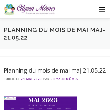
Aller
au
Menu
contenu
ACCUEIL
L’ASSOCIATION
ACTUALITÉS
PLANNING DU MOIS DE MAI MAJ-
21.05.22
CONTACT
BLOG
Planning du mois de mai maj-21.05.22
PUBLIÉ LE
21 MAI 2023
PAR
CITYZEN MÔMES