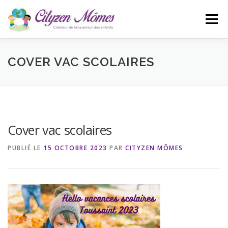
Aller
au
Menu
contenu
ACCUEIL
L’ASSOCIATION
ACTUALITÉS
COVER VAC SCOLAIRES
CONTACT
BLOG
Cover vac scolaires
PUBLIÉ LE
15 OCTOBRE 2023
PAR
CITYZEN MÔMES