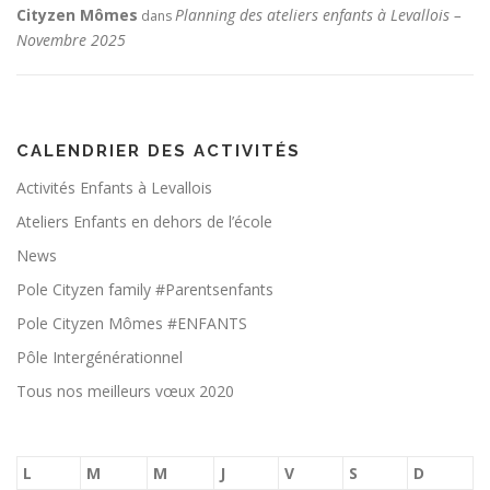
Cityzen Mômes
Planning des ateliers enfants à Levallois –
dans
Novembre 2025
CALENDRIER DES ACTIVITÉS
Activités Enfants à Levallois
Ateliers Enfants en dehors de l’école
News
Pole Cityzen family #Parentsenfants
Pole Cityzen Mômes #ENFANTS
Pôle Intergénérationnel
Tous nos meilleurs vœux 2020
L
M
M
J
V
S
D