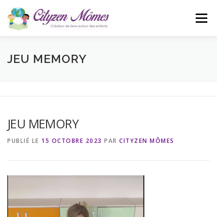
Aller
au
Menu
contenu
ACCUEIL
L’ASSOCIATION
ACTUALITÉS
JEU MEMORY
CONTACT
BLOG
JEU MEMORY
PUBLIÉ LE
15 OCTOBRE 2023
PAR
CITYZEN MÔMES