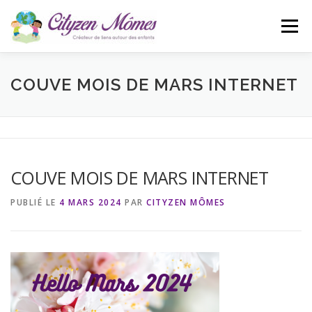
Aller
au
Menu
contenu
ACCUEIL
L’ASSOCIATION
ACTUALITÉS
COUVE MOIS DE MARS INTERNET
CONTACT
BLOG
COUVE MOIS DE MARS INTERNET
PUBLIÉ LE
4 MARS 2024
PAR
CITYZEN MÔMES