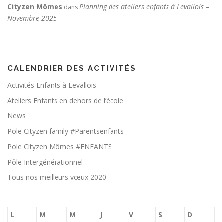
Cityzen Mômes
Planning des ateliers enfants à Levallois –
dans
Novembre 2025
CALENDRIER DES ACTIVITÉS
Activités Enfants à Levallois
Ateliers Enfants en dehors de l’école
News
Pole Cityzen family #Parentsenfants
Pole Cityzen Mômes #ENFANTS
Pôle Intergénérationnel
Tous nos meilleurs vœux 2020
L
M
M
J
V
S
D