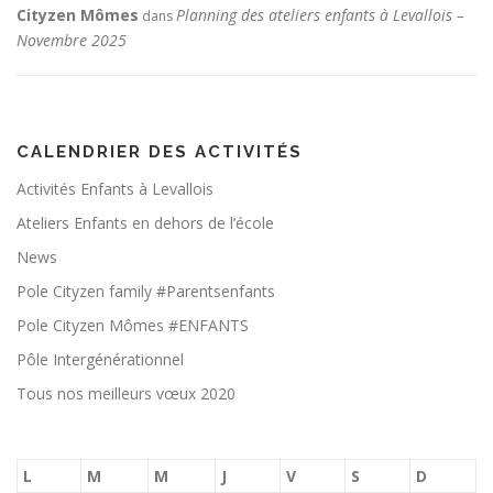
Cityzen Mômes
Planning des ateliers enfants à Levallois –
dans
Novembre 2025
CALENDRIER DES ACTIVITÉS
Activités Enfants à Levallois
Ateliers Enfants en dehors de l’école
News
Pole Cityzen family #Parentsenfants
Pole Cityzen Mômes #ENFANTS
Pôle Intergénérationnel
Tous nos meilleurs vœux 2020
L
M
M
J
V
S
D