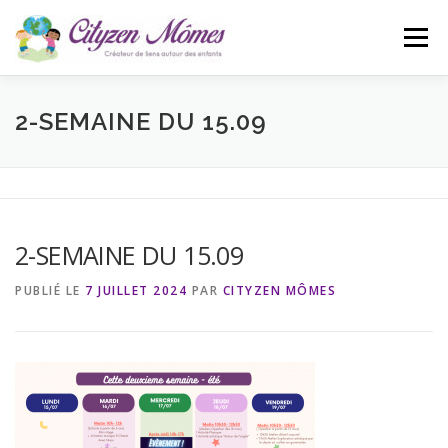
Aller
au
Menu
contenu
ACCUEIL
L’ASSOCIATION
ACTUALITÉS
2-SEMAINE DU 15.09
CONTACT
BLOG
2-SEMAINE DU 15.09
PUBLIÉ LE
7 JUILLET 2024
PAR
CITYZEN MÔMES