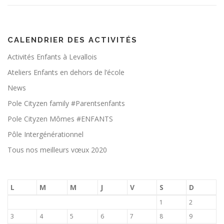
CALENDRIER DES ACTIVITÉS
Activités Enfants à Levallois
Ateliers Enfants en dehors de l’école
News
Pole Cityzen family #Parentsenfants
Pole Cityzen Mômes #ENFANTS
Pôle Intergénérationnel
Tous nos meilleurs vœux 2020
L
M
M
J
V
S
D
1
2
3
4
5
6
7
8
9