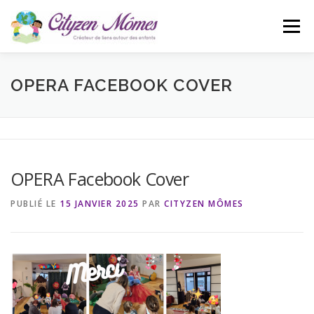
Aller
au
Menu
contenu
ACCUEIL
L’ASSOCIATION
ACTUALITÉS
OPERA FACEBOOK COVER
CONTACT
BLOG
OPERA Facebook Cover
PUBLIÉ LE
15 JANVIER 2025
PAR
CITYZEN MÔMES