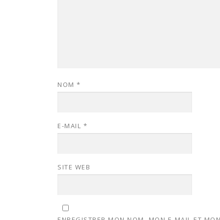
NOM
*
E-MAIL
*
SITE WEB
ENREGISTRER MON NOM, MON E-MAIL ET MON