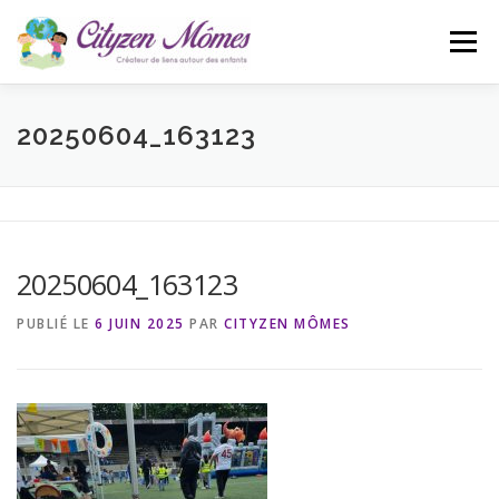
Aller
au
Menu
contenu
ACCUEIL
L’ASSOCIATION
ACTUALITÉS
20250604_163123
CONTACT
BLOG
20250604_163123
PUBLIÉ LE
6 JUIN 2025
PAR
CITYZEN MÔMES