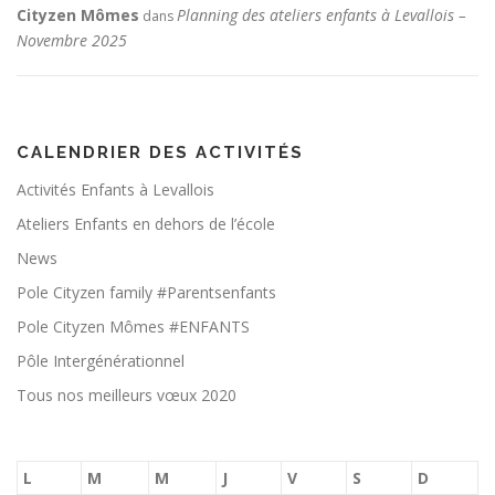
Cityzen Mômes
Planning des ateliers enfants à Levallois –
dans
Novembre 2025
CALENDRIER DES ACTIVITÉS
Activités Enfants à Levallois
Ateliers Enfants en dehors de l’école
News
Pole Cityzen family #Parentsenfants
Pole Cityzen Mômes #ENFANTS
Pôle Intergénérationnel
Tous nos meilleurs vœux 2020
L
M
M
J
V
S
D