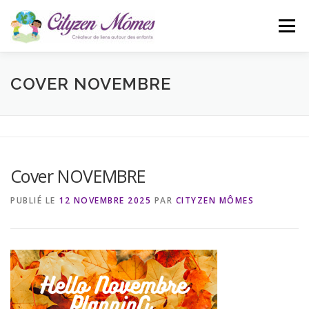
Aller
au
Menu
contenu
ACCUEIL
L’ASSOCIATION
ACTUALITÉS
COVER NOVEMBRE
CONTACT
BLOG
Cover NOVEMBRE
PUBLIÉ LE
12 NOVEMBRE 2025
PAR
CITYZEN MÔMES