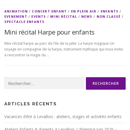
ANIMATION
/
CONCERT ENFANT
/
EN PLEIN AIR
/
ENFANTS
/
EVENEMENT
/
EVENTS
/
MINI RÉCITAL
/
NEWS
/
NON CLASSÉ
/
SPECTACLE ENFANTS
Mini récital Harpe pour enfants
Mini récital harpe au parc de l’ile de la jatte La harpe magique Un
voyage en compagnie de la harpe, instrument mythique qui nous invite
à rencontrer la magie du …
Rechercher :
ARTICLES RÉCENTS
Vacances d’été à Levallois : ateliers, stages et activités enfants
Ateliers Enfants & Parents à Levallois | Planning Juin 2026 –