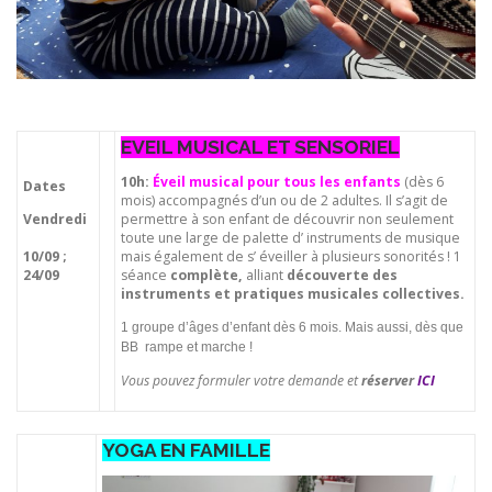
EVEIL MUSICAL ET SENSORIEL
10h:
Éveil musical pour tous les enfants
(dès 6
Dates
mois) accompagnés d’un ou de 2 adultes. Il s’agit de
Vendredi
permettre à son enfant de découvrir non seulement
toute une large de palette d’ instruments de musique
10/09 ;
mais également de s’ éveiller à plusieurs sonorités ! 1
24/09
séance
complète,
alliant
découverte des
instruments et pratiques musicales collectives.
1 groupe d’âges d’enfant dès 6 mois.
Mais aussi, dès que
BB rampe et marche !
Vous pouvez formuler votre demande et
réserver
ICI
YOGA EN FAMILLE