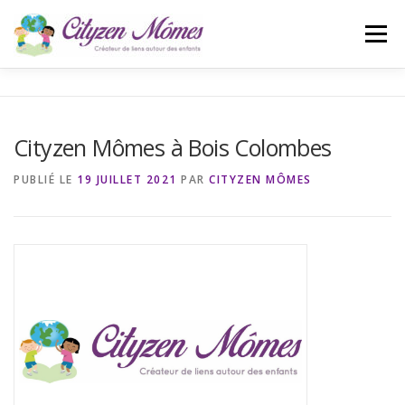
Aller
au
Menu
contenu
ACCUEIL
L’ASSOCIATION
ACTUALITÉS
Cityzen Mômes à Bois Colombes
CONTACT
BLOG
PUBLIÉ LE
19 JUILLET 2021
PAR
CITYZEN MÔMES