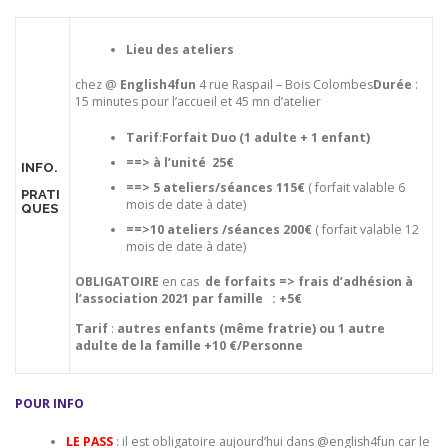
Lieu des ateliers
chez @
English4fun
4 rue Raspail – Bois Colombes
Durée
:
15 minutes pour l’accueil et 45 mn d’atelier
Tarif
:
Forfait Duo (1 adulte + 1 enfant)
==> à l’unité 25€
INFO.
==> 5 ateliers/séances 115€
( forfait valable 6
PRATI
mois de date à date)
QUES
==>10 ateliers /séances 200€
( forfait valable 12
mois de date à date)
OBLIGATOIRE
en cas
de forfaits => frais d’adhésion à
l’association 2021 par famille : +5€
Tarif
:
autres enfants (même fratrie) ou 1 autre
adulte de la famille
+10 €/Personne
POUR INFO
LE PASS
: il est obligatoire aujourd’hui dans @english4fun car le