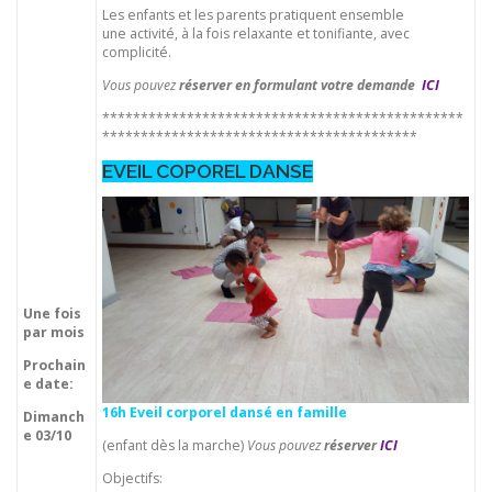
Les enfants et les parents pratiquent ensemble
une activité, à la fois relaxante et tonifiante, avec
complicité.
Vous pouvez
réserver en formulant votre demande
ICI
***********************************************
*****************************************
EVEIL COPOREL DANSE
Une fois
par mois
Prochain
e date:
16h
Eveil corporel dansé en famille
Dimanch
e 03/10
(enfant dès la marche)
Vous pouvez
réserver
ICI
Objectifs: