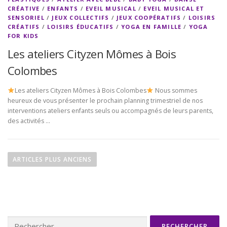
CRÉATIVE
/
ENFANTS
/
EVEIL MUSICAL
/
EVEIL MUSICAL ET
SENSORIEL
/
JEUX COLLECTIFS
/
JEUX COOPÉRATIFS
/
LOISIRS
CRÉATIFS
/
LOISIRS ÉDUCATIFS
/
YOGA EN FAMILLE
/
YOGA
FOR KIDS
Les ateliers Cityzen Mômes à Bois
Colombes
Les ateliers Cityzen Mômes à Bois Colombes
Nous sommes
heureux de vous présenter le prochain planning trimestriel de nos
interventions ateliers enfants seuls ou accompagnés de leurs parents,
des activités …
N
a
ARTICLES PLUS ANCIENS
v
i
g
a
Rechercher :
t