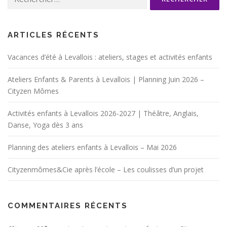
i
o
n
ARTICLES RÉCENTS
d
Vacances d’été à Levallois : ateliers, stages et activités enfants
e
s
Ateliers Enfants & Parents à Levallois | Planning Juin 2026 –
a
Cityzen Mômes
r
Activités enfants à Levallois 2026-2027 | Théâtre, Anglais,
t
Danse, Yoga dès 3 ans
i
c
Planning des ateliers enfants à Levallois – Mai 2026
l
e
Cityzenmômes&Cie après l’école – Les coulisses d’un projet
s
COMMENTAIRES RÉCENTS