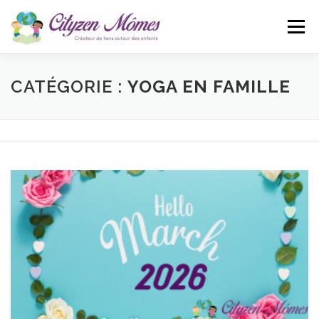
Aller
au
Menu
contenu
ACCUEIL
L’ASSOCIATION
ACTUALITÉS
CATÉGORIE :
YOGA EN FAMILLE
CONTACT
BLOG