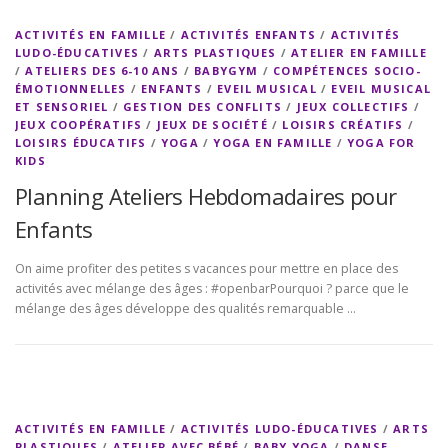
ACTIVITÉS EN FAMILLE
/
ACTIVITÉS ENFANTS
/
ACTIVITÉS
LUDO-ÉDUCATIVES
/
ARTS PLASTIQUES
/
ATELIER EN FAMILLE
/
ATELIERS DES 6-10 ANS
/
BABYGYM
/
COMPÉTENCES SOCIO-
ÉMOTIONNELLES
/
ENFANTS
/
EVEIL MUSICAL
/
EVEIL MUSICAL
ET SENSORIEL
/
GESTION DES CONFLITS
/
JEUX COLLECTIFS
/
JEUX COOPÉRATIFS
/
JEUX DE SOCIÉTÉ
/
LOISIRS CRÉATIFS
/
LOISIRS ÉDUCATIFS
/
YOGA
/
YOGA EN FAMILLE
/
YOGA FOR
KIDS
Planning Ateliers Hebdomadaires pour
Enfants
On aime profiter des petites s vacances pour mettre en place des
activités avec mélange des âges : #openbarPourquoi ? parce que le
mélange des âges développe des qualités remarquable …
ACTIVITÉS EN FAMILLE
/
ACTIVITÉS LUDO-ÉDUCATIVES
/
ARTS
PLASTIQUES
/
ATELIER AVEC BÉBÉ
/
BABY YOGA
/
DANSE