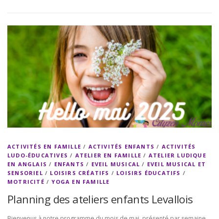
ACTIVITÉS EN FAMILLE
/
ACTIVITÉS ENFANTS
/
ACTIVITÉS
LUDO-ÉDUCATIVES
/
ATELIER EN FAMILLE
/
ATELIER LUDIQUE
EN ANGLAIS
/
ENFANTS
/
EVEIL MUSICAL
/
EVEIL MUSICAL ET
SENSORIEL
/
LOISIRS CRÉATIFS
/
LOISIRS ÉDUCATIFS
/
MOTRICITÉ
/
YOGA EN FAMILLE
Planning des ateliers enfants Levallois
Bienvenus à notre programme du mois de mai, présenté par semaine.