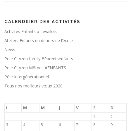
CALENDRIER DES ACTIVITÉS
Activités Enfants à Levallois
Ateliers Enfants en dehors de l’école
News
Pole Cityzen family #Parentsenfants
Pole Cityzen Mômes #ENFANTS
Pôle Intergénérationnel
Tous nos meilleurs vœux 2020
L
M
M
J
V
S
D
1
2
3
4
5
6
7
8
9