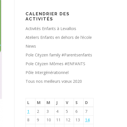
CALENDRIER DES
ACTIVITÉS
Activités Enfants à Levallois
Ateliers Enfants en dehors de l’école
News
Pole Cityzen family #Parentsenfants
Pole Cityzen Mômes #ENFANTS
Pôle Intergénérationnel
Tous nos meilleurs vœux 2020
L
M
M
J
V
S
D
1
2
3
4
5
6
7
8
9
10
11
12
13
14