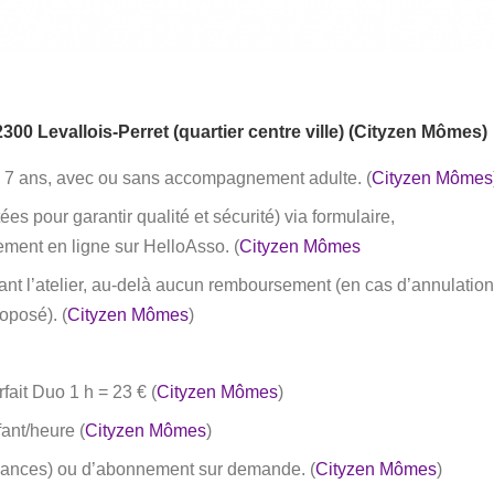
00 Levallois-Perret (quartier centre ville) (
Cityzen Mômes
)
à 7 ans, avec ou sans accompagnement adulte. (
Cityzen Mômes
es pour garantir qualité et sécurité) via formulaire,
ent en ligne sur HelloAsso. (
Cityzen Mômes
ant l’atelier, au-delà aucun remboursement (en cas d’annulatio
roposé). (
Cityzen Mômes
)
fait Duo 1 h = 23 € (
Cityzen Mômes
)
fant/heure (
Cityzen Mômes
)
5 séances) ou d’abonnement sur demande. (
Cityzen Mômes
)