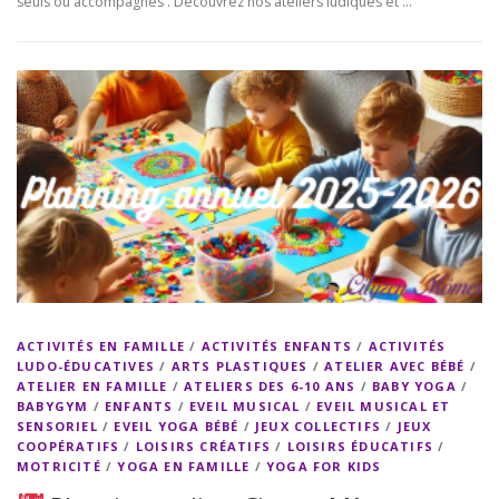
seuls ou accompagnés . Découvrez nos ateliers ludiques et …
ACTIVITÉS EN FAMILLE
/
ACTIVITÉS ENFANTS
/
ACTIVITÉS
LUDO-ÉDUCATIVES
/
ARTS PLASTIQUES
/
ATELIER AVEC BÉBÉ
/
ATELIER EN FAMILLE
/
ATELIERS DES 6-10 ANS
/
BABY YOGA
/
BABYGYM
/
ENFANTS
/
EVEIL MUSICAL
/
EVEIL MUSICAL ET
SENSORIEL
/
EVEIL YOGA BÉBÉ
/
JEUX COLLECTIFS
/
JEUX
COOPÉRATIFS
/
LOISIRS CRÉATIFS
/
LOISIRS ÉDUCATIFS
/
MOTRICITÉ
/
YOGA EN FAMILLE
/
YOGA FOR KIDS