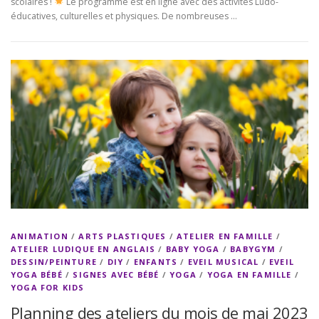
scolaires !
Le programme est en ligne avec des activités Ludo-
éducatives, culturelles et physiques. De nombreuses …
ANIMATION
/
ARTS PLASTIQUES
/
ATELIER EN FAMILLE
/
ATELIER LUDIQUE EN ANGLAIS
/
BABY YOGA
/
BABYGYM
/
DESSIN/PEINTURE
/
DIY
/
ENFANTS
/
EVEIL MUSICAL
/
EVEIL
YOGA BÉBÉ
/
SIGNES AVEC BÉBÉ
/
YOGA
/
YOGA EN FAMILLE
/
YOGA FOR KIDS
Planning des ateliers du mois de mai 2023