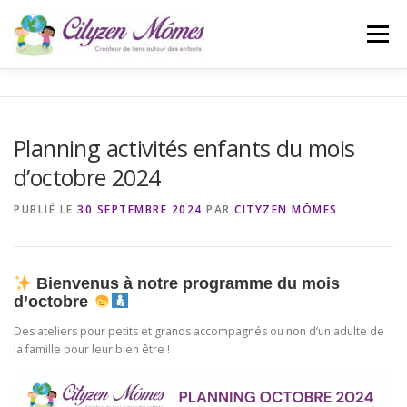
Aller
au
Menu
contenu
ACCUEIL
L’ASSOCIATION
ACTUALITÉS
Planning activités enfants du mois
d’octobre 2024
CONTACT
BLOG
PUBLIÉ LE
30 SEPTEMBRE 2024
PAR
CITYZEN MÔMES
Bienvenus à notre programme du mois
d’octobre
Des ateliers pour petits et grands accompagnés ou non d’un adulte de
la famille pour leur bien être !