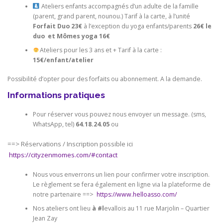
Ateliers enfants accompagnés d’un adulte de la famille
(parent, grand parent, nounou.) Tarif à la carte, à l’unité
Forfait Duo 23€
à l’exception du yoga enfants/parents
26€ le
duo et Mômes yoga 16€
Ateliers pour les 3 ans et + Tarif à la carte :
15€/enfant/atelier
Possibilité d’opter pour des forfaits ou abonnement. A la demande.
Informations pratiques
Pour réserver vous pouvez nous envoyer un message. (sms,
WhatsApp, tel)
64.18.24.05
ou
==> Réservations / Inscription possible ici
https://cityzenmomes.com/#contact
Nous vous enverrons un lien pour confirmer votre inscription.
Le règlement se fera également en ligne via la plateforme de
notre partenaire ==>
https://www.helloasso.com/
Nos ateliers ont lieu
à #l
evallois au 11 rue Marjolin – Quartier
Jean Zay