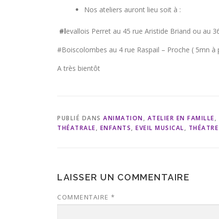
Nos ateliers auront lieu soit à :
#l
evallois Perret au 45 rue Aristide Briand ou au 3
#Boiscolombes au 4 rue Raspail – Proche ( 5mn à 
A très bientôt
PUBLIÉ DANS
ANIMATION
,
ATELIER EN FAMILLE
,
THÉATRALE
,
ENFANTS
,
EVEIL MUSICAL
,
THÉATRE
LAISSER UN COMMENTAIRE
COMMENTAIRE
*