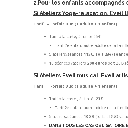
2.
Pour les enfants accompagnés d’
Si Ateliers Yoga-relaxation, Eveil 
Tarif
: –
Forfait Duo (1 adulte + 1 enfant)
Tarif à la carte, à l’unité 25
€
Tarif 2è enfant-autre adulte de la famil
5 ateliers/séances
115€, soit 23€/séanc
10 séances /ateliers
200 euros
soit 20€/sé
Si Ateliers Eveil musical, Eveil art
Tarif
: –
Forfait Duo (1 adulte + 1 enfant)
Tarif à la carte , à l’unité
23€
Tarif 2è enfant-autre adulte de la famil
5 ateliers/séances
100 €
(forfait DUO vala
DANS TOUS LES CAS
OBLIGATOIRE
E