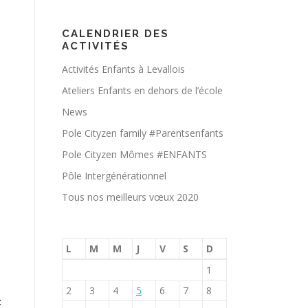
CALENDRIER DES
ACTIVITÉS
Activités Enfants à Levallois
Ateliers Enfants en dehors de l’école
News
Pole Cityzen family #Parentsenfants
Pole Cityzen Mômes #ENFANTS
Pôle Intergénérationnel
Tous nos meilleurs vœux 2020
L
M
M
J
V
S
D
1
2
3
4
5
6
7
8
: