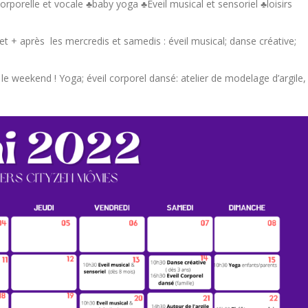
rporelle et vocale ♣baby yoga ♣Eveil musical et sensoriel ♣loisirs
 et + après les mercredis et samedis : éveil musical; danse créative;
m
 le weekend ! Yoga; éveil corporel dansé: atelier de modelage d’argile,