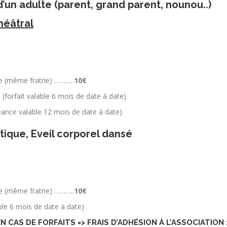
un adulte (parent, grand parent, nounou..)
théâtral
le (même fratrie) ………..
10€
e
(forfait valable 6 mois de date à date)
ance valable 12 mois de date à date)
istique, Eveil corporel dansé
le (même fratrie) ………..
10€
ble 6 mois de date à date)
N CAS DE
FORFAITS => FRAIS D’ADHÉSION À L’ASSOCIATION 