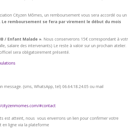
’association Cityzen Mômes, un remboursement vous sera accordé ou un
.
Le remboursement se fera par virement le début du mois
BB / Enfant Malade »
. Nous conserverons 15€ correspondant à vot
lle, salaire des intervenants) Le reste à valoir sur un prochain atelier.
officiel sera obligatoirement présenté.
nulations
 un message. (sms, WhatsApp, tel) 06.64.18.24.05 ou mail
://cityzenmomes.com/#contact
 est atteint, nous vous enverrons un lien pour confirmer votre
 en ligne via la plateforme