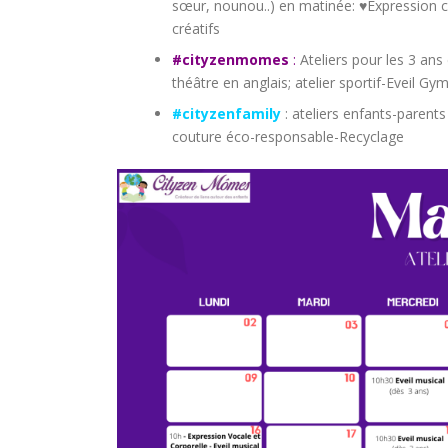
sœur, nounou..) en matinée: ♥Expression co
créatifs
#cityzenmomes
:
Ateliers pour les 3 ans
théâtre en anglais; atelier sportif-Eveil Gy
#cityzenfamily
: ateliers enfants-parents
couture éco-responsable-Recyclage