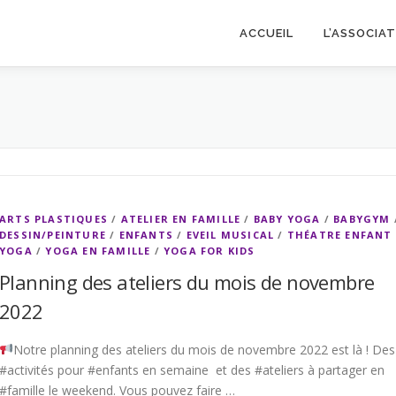
ACCUEIL
L’ASSOCIA
ARTS PLASTIQUES
/
ATELIER EN FAMILLE
/
BABY YOGA
/
BABYGYM
DESSIN/PEINTURE
/
ENFANTS
/
EVEIL MUSICAL
/
THÉATRE ENFANT
YOGA
/
YOGA EN FAMILLE
/
YOGA FOR KIDS
Planning des ateliers du mois de novembre
2022
Notre planning des ateliers du mois de novembre 2022 est là ! Des
#activités pour #enfants en semaine et des #ateliers à partager en
#famille le weekend. Vous pouvez faire …