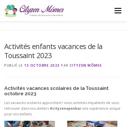
Aller
au
Menu
contenu
ACCUEIL
L’ASSOCIATION
ACTUALITÉS
Activités enfants vacances de la
Toussaint 2023
CONTACT
BLOG
PUBLIÉ LE
15 OCTOBRE 2023
PAR
CITYZEN MÔMES
Activités vacances scolaires de la Toussaint
octobre 2023
Les vacances scolaires approchent ! nous sommes impatients de vous
retrouver dans nos ateliers
#cityzenopenbar
une expérience unique
pour vos enfants.