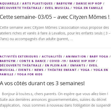
AQUARELLE
/
ARTS PLASTIQUES
/
BABYGYM
/
DANSE HIP HOP
/
DÉCOUVERTE THÉATRALE
/
EVEIL MUSICAL
/
YOGA EN FAMILLE
Cette semaine- 03/05 – avec Cityzen Mômes !
Cette semaine avec Cityzen Mômes L’association vous propose des
ateliers riches et variés à faire à Levallois, pour les enfants seuls ( 3 –
7ans) ou accompagnés d’un adulte (parent, …
ACTIVITÉS EXTERIEURS
/
ACTUALITÉS
/
ANIMATION
/
BABY YOGA
/
BABYGYM
/
CONTE & DANCE
/
COVID -19
/
DANSE HIP HOP
/
DÉCOUVERTE THÉATRALE
/
EN PLEIN AIR
/
ENFANTS
/
EVEIL
MUSICAL
/
EVENTS
/
NEWS
/
THÉATRE ENFANT
/
YOGA
/
YOGA EN
FAMILLE
/
YOGA FOR KIDS
A vos côtés durant ces 3 semaines!
Bonjour à tou.tes.s, chers parents. On espère que vous allez bien !
Suite aux dernières annonces gouvernementales, suivies du décret
d’application, nous sommes à nouveau dans l’obligation de suspend
…