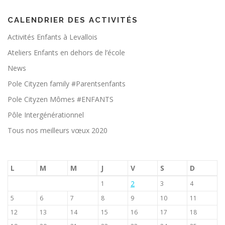
CALENDRIER DES ACTIVITÉS
Activités Enfants à Levallois
Ateliers Enfants en dehors de l’école
News
Pole Cityzen family #Parentsenfants
Pole Cityzen Mômes #ENFANTS
Pôle Intergénérationnel
Tous nos meilleurs vœux 2020
L
M
M
J
V
S
D
2
1
3
4
5
6
7
8
9
10
11
12
13
14
15
16
17
18